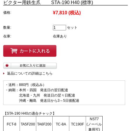
ビクター用鉄生爪 STA-190 H40 (標準)
¥7,810
(税込)
価格:
数量:
セット
在庫:
在庫あり
返品についての詳細はこちら
・送料：880円（税込み）
・納期：本州・四国 発送日の翌日配達
北海道・九州 発送日の翌々日配達
沖縄・離島 発送日から3～5日後配達
【STA-190 H40の適合チャック】
NST7
FCT-8
TA5F200
TA6F200
TC-8A
TC190F
(ノーベル
兼用可)