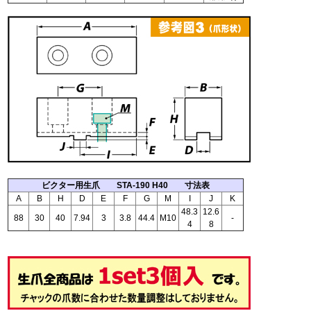
ビクター用生爪 STA-190 H40 寸法表
A
B
H
D
E
F
G
M
I
J
K
48.3
12.6
88
30
40
7.94
3
3.8
44.4
M10
-
4
8