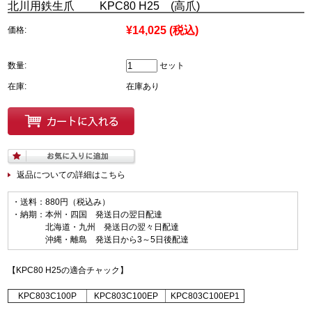
北川用鉄生爪 KPC80 H25 (高爪)
¥14,025
(税込)
価格:
数量:
セット
在庫:
在庫あり
返品についての詳細はこちら
・送料：880円（税込み）
・納期：本州・四国 発送日の翌日配達
北海道・九州 発送日の翌々日配達
沖縄・離島 発送日から3～5日後配達
【KPC80 H25の適合チャック】
KPC803C100P
KPC803C100EP
KPC803C100EP1