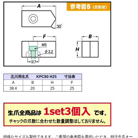
北川用生爪 KPC80 H25 寸法表
A
B
H
F
38.4
20
25
25
特殊なサイズも製作できます。ご希望の参考図を選択いただき、特注生爪オー