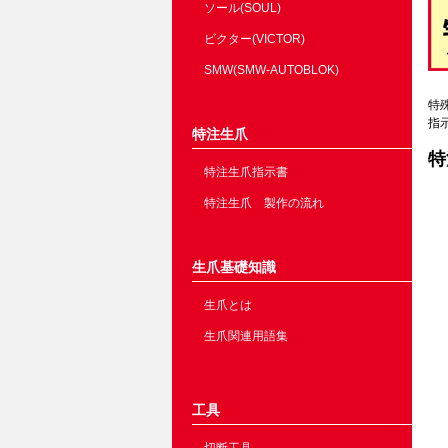
ソール(SOUL)
ビクター(VICTOR)
SMW(SMW-AUTOBLOK)
特
指
特注生爪
特
特注生爪指示書
特注生爪 製作の流れ
生爪基礎知識
生爪とは
生爪関連用語集
工具