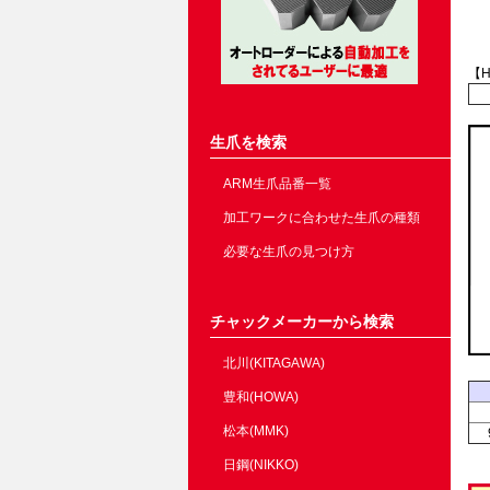
【H
生爪を検索
ARM生爪品番一覧
加工ワークに合わせた生爪の種類
必要な生爪の見つけ方
チャックメーカーから検索
北川(KITAGAWA)
豊和(HOWA)
松本(MMK)
日鋼(NIKKO)