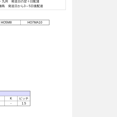
州 発送日の翌々日配達
発送日から3～5日後配達
HO5M8
HO7MA10
K
ピッチ
-
1.5