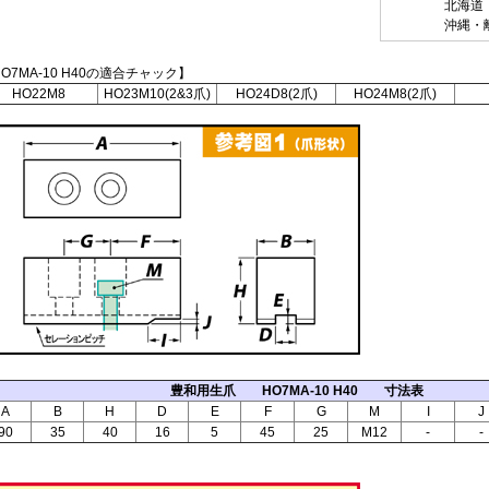
北海道・九
沖縄・離島 
O7MA-10 H40の適合チャック】
HO22M8
HO23M10(2&3爪)
HO24D8(2爪)
HO24M8(2爪)
豊和用生爪 HO7MA-10 H40 寸法表
A
B
H
D
E
F
G
M
I
J
90
35
40
16
5
45
25
M12
-
-