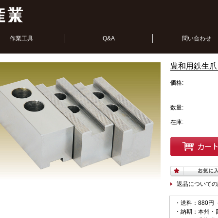
作業工具
Q&A
問い合わせ
豊和用鉄生爪 H
価格:
数量:
在庫:
返品についての
・送料：880円
・納期：本州・