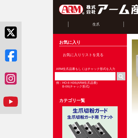
生爪
お気に入り
お気に入りリストを見る
ARM生爪品番もしくはチャック形式を入力
例：HO-6 H36(ARM生爪品番)
B-06(チャック形式)
カテゴリ一覧