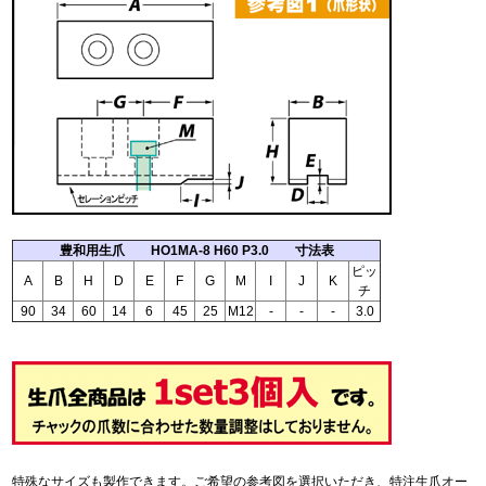
豊和用生爪 HO1MA-8 H60 P3.0 寸法表
ピッ
A
B
H
D
E
F
G
M
I
J
K
チ
90
34
60
14
6
45
25
M12
-
-
-
3.0
特殊なサイズも製作できます。ご希望の参考図を選択いただき、特注生爪オー