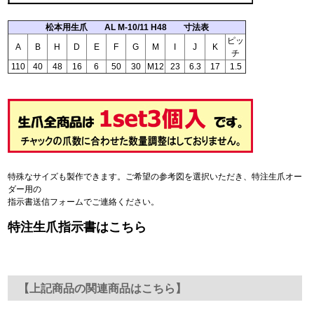
松本用生爪 AL M-10/11 H48 寸法表
ピッ
A
B
H
D
E
F
G
M
I
J
K
チ
110
40
48
16
6
50
30
M12
23
6.3
17
1.5
特殊なサイズも製作できます。ご希望の参考図を選択いただき、特注生爪オー
ダー用の
指示書送信フォームでご連絡ください。
特注生爪指示書はこちら
【上記商品の関連商品はこちら】