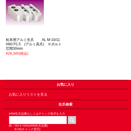
松本用アルミ生爪 AL M-10/11
H60 P1.5 (アルミ高爪) ※ボルト
芯間30mm
¥26,345
(税込)
お気に入り
お気に入りリストを見る
生爪検索
ARM生爪品番もしくはチャック形式を入力
例：HO-6 H36(ARM生爪品番)
B-06(チャック形式)