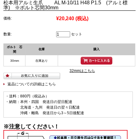
松本用アルミ生爪 AL M-10/11 H48 P1.5 (アルミ標
準) ※ボルト芯間30mm
¥20,240
(税込)
価格:
数量:
セット
ボルト 芯
在庫
購入
間
30mm
在庫あり
32mmはこちら
返品についての詳細はこちら
・送料：880円（税込み）
・納期：本州・四国 発送日の翌日配達
北海道・九州 発送日の翌々日配達
沖縄・離島 発送日から3～5日後配達
※注意してください！