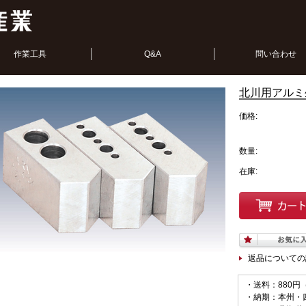
作業工具
Q&A
問い合わせ
北川用アルミ生
価格:
数量:
在庫:
返品についての
・送料：880円
・納期：本州・