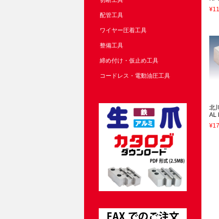
切断工具
¥11
配管工具
ワイヤー圧着工具
整備工具
締め付け・仮止め工具
コードレス・電動油圧工具
北
AL
¥17