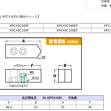
北海道・九
沖縄・離島 
L KPC4 H25の適合チャック】
KPC43C048P
KPC43C048EP
KPC
KPC43C100P
KPC43C100EP
KPC
北川用生爪 AL KPC4 H25 寸法表
A
B
H
F
48.4
20
25
26