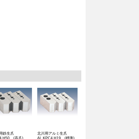
川用鉄生爪
北川用アルミ生爪
4 H50 (高爪)
AL KPC4 H19 (標準)