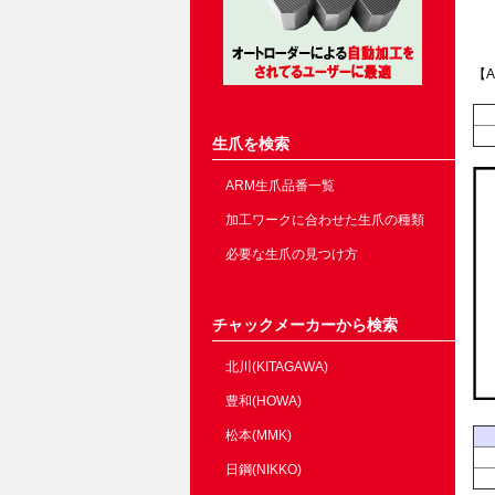
【A
生爪を検索
ARM生爪品番一覧
加工ワークに合わせた生爪の種類
必要な生爪の見つけ方
チャックメーカーから検索
北川(KITAGAWA)
豊和(HOWA)
松本(MMK)
日鋼(NIKKO)