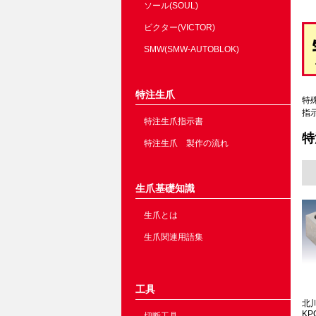
ソール(SOUL)
ビクター(VICTOR)
SMW(SMW-AUTOBLOK)
特注生爪
特
指
特注生爪指示書
特
特注生爪 製作の流れ
生爪基礎知識
生爪とは
生爪関連用語集
工具
北
KP