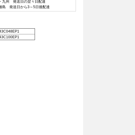
州 発送日の翌々日配達
発送日から3～5日後配達
43C048EP1
43C100EP1