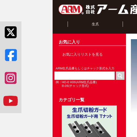
生爪
お気に入り
お気に入りリストを見る
ARM生爪品番もしくはチャック形式を入力
例：HO-6 H36(ARM生爪品番)
B-06(チャック形式)
カテゴリ一覧