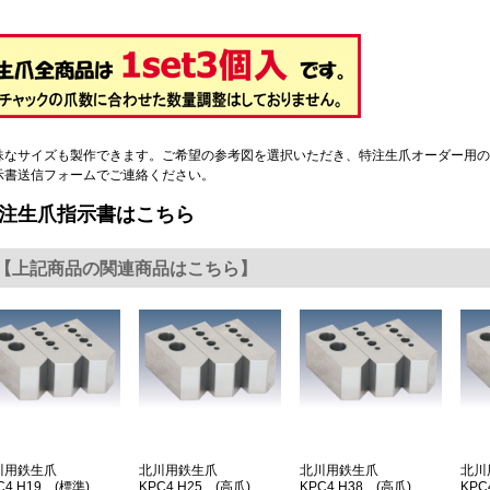
殊なサイズも製作できます。ご希望の参考図を選択いただき、特注生爪オーダー用の
示書送信フォームでご連絡ください。
注生爪指示書はこちら
【上記商品の関連商品はこちら】
川用鉄生爪
北川用鉄生爪
北川用鉄生爪
北
C4 H19 (標準)
KPC4 H25 (高爪)
KPC4 H38 (高爪)
KPC