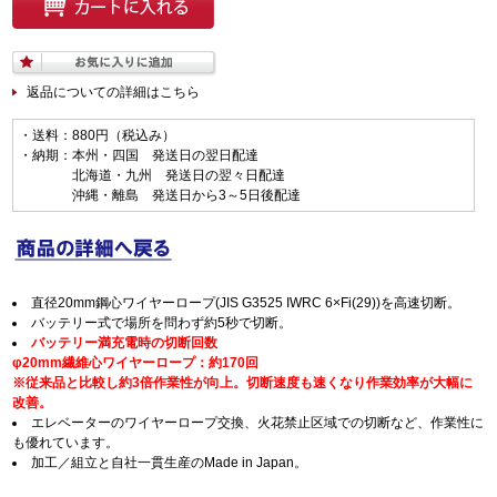
返品についての詳細はこちら
・送料：880円（税込み）
・納期：本州・四国 発送日の翌日配達
北海道・九州 発送日の翌々日配達
沖縄・離島 発送日から3～5日後配達
直径20mm鋼心ワイヤーロープ(JIS G3525 IWRC 6×Fi(29))を高速切断。
バッテリー式で場所を問わず約5秒で切断。
バッテリー満充電時の切断回数
φ20mm繊維心ワイヤーロープ：約170回
※従来品と比較し約3倍作業性が向上。切断速度も速くなり作業効率が大幅に
改善。
エレベーターのワイヤーロープ交換、火花禁止区域での切断など、作業性に
も優れています。
加工／組立と自社一貫生産のMade in Japan。