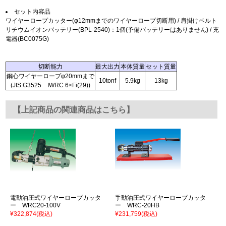
セット内容品
ワイヤーロープカッター(φ12mmまでのワイヤーロープ切断用) / 肩掛けベルト
リチウムイオンバッテリー(BPL-2540)：1個(予備バッテリーはありません) / 充
電器(BC0075G)
切断能力
最大出力
本体質量
セット質量
鋼心ワイヤーロープφ20mmまで
10tonf
5.9kg
13kg
(JIS G3525 IWRC 6×Fi(29))
【上記商品の関連商品はこちら】
電動油圧式ワイヤーロープカッタ
手動油圧式ワイヤーロープカッタ
ー WRC20-100V
ー WRC-20HB
¥322,874
(税込)
¥231,759
(税込)