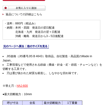
返品についての詳細はこちら
・送料：880円（税込み）
・納期：本州・四国 発送日の翌日配達
北海道・九州 発送日の翌々日配達
沖縄・離島 発送日から3～5日後配達
JIS規格（JIS番号JIS B 4643）取得品。自社製造・高品質のMade in
Japan。
工事現場などで使用される鉄線（番線・針金・釘・鉄筋・チェーンなど）を
切断する工具です。
刃は選び抜かれた材質を鍛造し、しなやかな切れ味です。
※替え刃：
HAJ-600
●最大切断能力：10mm
呼び寸法
全長
最大切断能力
1丁重量